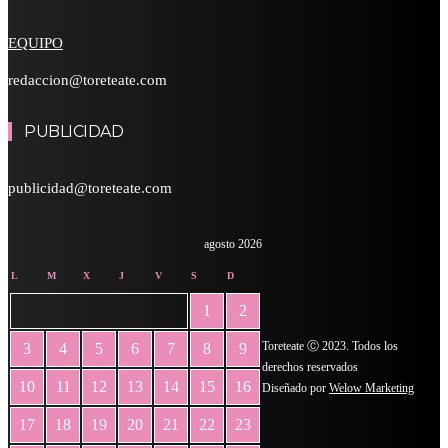
EQUIPO
redaccion@toreteate.com
PUBLICIDAD
publicidad@toreteate.com
agosto 2026
L
M
X
J
V
S
D
1
2
Toreteate Ⓒ 2023. Todos los
3
4
5
6
7
8
9
derechos reservados
10
11
12
13
14
15
16
Diseñado por
Welow Marketing
17
18
19
20
21
22
23