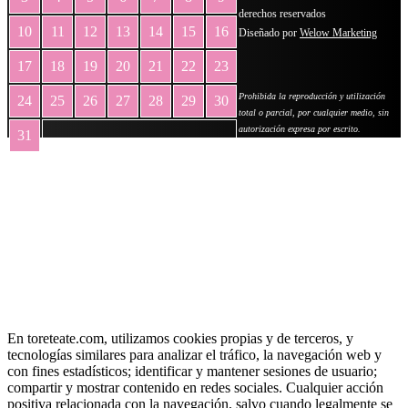
derechos reservados
10
11
12
13
14
15
16
Diseñado por
Welow Marketing
17
18
19
20
21
22
23
Prohibida la reproducción y utilización
24
25
26
27
28
29
30
total o parcial, por cualquier medio, sin
autorización expresa por escrito.
31
« May
En toreteate.com, utilizamos cookies propias y de terceros, y
tecnologías similares para analizar el tráfico, la navegación web y
con fines estadísticos; identificar y mantener sesiones de usuario;
compartir y mostrar contenido en redes sociales. Cualquier acción
positiva relacionada con la navegación, salvo cuando legalmente se