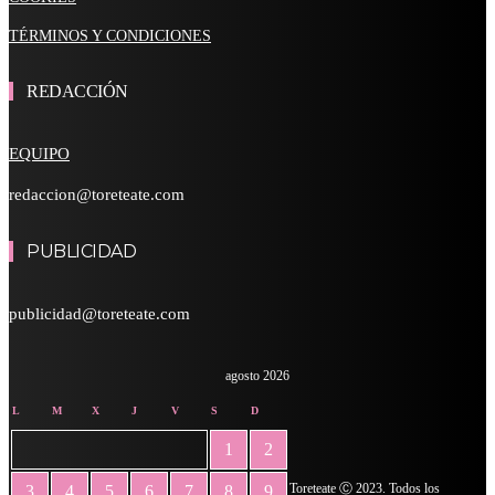
TÉRMINOS Y CONDICIONES
REDACCIÓN
EQUIPO
redaccion@toreteate.com
PUBLICIDAD
publicidad@toreteate.com
agosto 2026
L
M
X
J
V
S
D
1
2
Toreteate Ⓒ 2023. Todos los
3
4
5
6
7
8
9