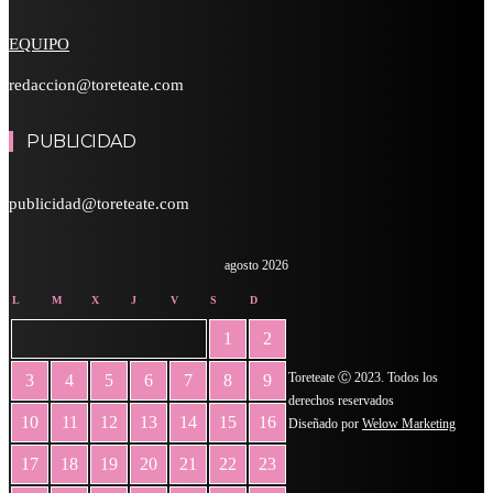
EQUIPO
redaccion@toreteate.com
PUBLICIDAD
publicidad@toreteate.com
agosto 2026
L
M
X
J
V
S
D
1
2
Toreteate Ⓒ 2023. Todos los
3
4
5
6
7
8
9
derechos reservados
10
11
12
13
14
15
16
Diseñado por
Welow Marketing
17
18
19
20
21
22
23