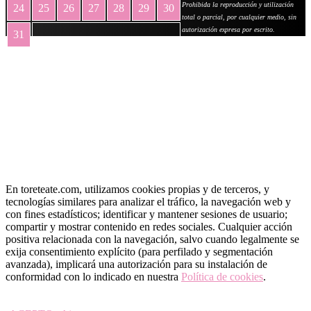
Prohibida la reproducción y utilización
24
25
26
27
28
29
30
total o parcial, por cualquier medio, sin
autorización expresa por escrito.
31
« May
En toreteate.com, utilizamos cookies propias y de terceros, y
tecnologías similares para analizar el tráfico, la navegación web y
con fines estadísticos; identificar y mantener sesiones de usuario;
compartir y mostrar contenido en redes sociales. Cualquier acción
positiva relacionada con la navegación, salvo cuando legalmente se
exija consentimiento explícito (para perfilado y segmentación
avanzada), implicará una autorización para su instalación de
conformidad con lo indicado en nuestra
Política de cookies
.