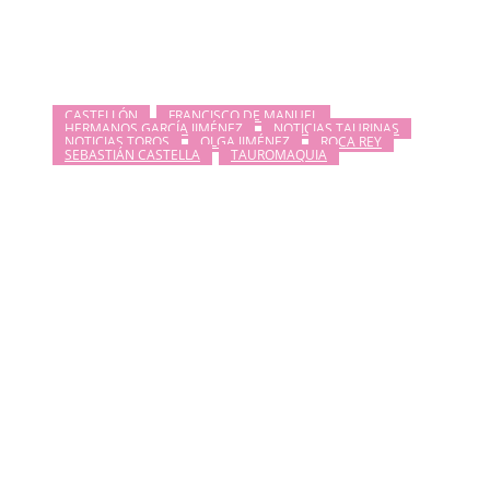
CASTELLÓN
FRANCISCO DE MANUEL
HERMANOS GARCÍA JIMÉNEZ
NOTICIAS TAURINAS
NOTICIAS TOROS
OLGA JIMÉNEZ
ROCA REY
SEBASTIÁN CASTELLA
TAUROMAQUIA