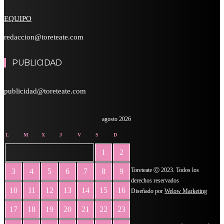
EQUIPO
redaccion@toreteate.com
PUBLICIDAD
publicidad@toreteate.com
agosto 2026
L
M
X
J
V
S
D
1
2
Toreteate Ⓒ 2023. Todos los
3
4
5
6
7
8
9
derechos reservados
10
11
12
13
14
15
16
Diseñado por
Welow Marketing
17
18
19
20
21
22
23