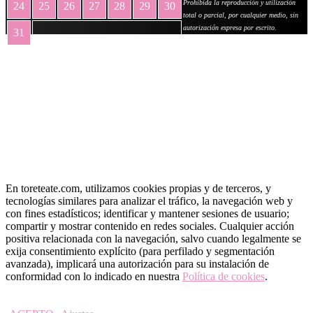
Prohibida la reproducción y utilización
24
25
26
27
28
29
30
total o parcial, por cualquier medio, sin
autorización expresa por escrito.
31
« May
En toreteate.com, utilizamos cookies propias y de terceros, y
tecnologías similares para analizar el tráfico, la navegación web y
con fines estadísticos; identificar y mantener sesiones de usuario;
compartir y mostrar contenido en redes sociales. Cualquier acción
positiva relacionada con la navegación, salvo cuando legalmente se
exija consentimiento explícito (para perfilado y segmentación
avanzada), implicará una autorización para su instalación de
conformidad con lo indicado en nuestra
Política de cookies
.