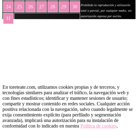
Prohibida la reproducción y utilización
24
25
26
27
28
29
30
total o parcial, por cualquier medio, sin
autorización expresa por escrito.
31
« May
En toreteate.com, utilizamos cookies propias y de terceros, y
tecnologías similares para analizar el tráfico, la navegación web y
con fines estadísticos; identificar y mantener sesiones de usuario;
compartir y mostrar contenido en redes sociales. Cualquier acción
positiva relacionada con la navegación, salvo cuando legalmente se
exija consentimiento explícito (para perfilado y segmentación
avanzada), implicará una autorización para su instalación de
conformidad con lo indicado en nuestra
Política de cookies
.