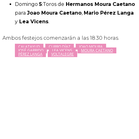
Domingo
5
:Toros de
Hermanos Moura Caetano
para
Joao Moura Caetano
,
Mario Pérez Langa
y
Lea Vicens
.
Ambos festejos comenzarán a las 18:30 horas.
CALATAYUD
CURRO DÍAZ
JOAO MOURA
JOSÉ GARRIDO
LEA VICENS
MOURA CAETANO
PÉREZ LANGA
VOLTALEGRE