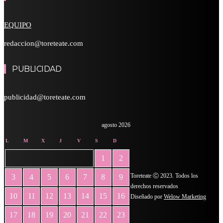
EQUIPO
redaccion@toreteate.com
PUBLICIDAD
publicidad@toreteate.com
agosto 2026
L
M
X
J
V
S
D
1
2
Toreteate Ⓒ 2023. Todos los
3
4
5
6
7
8
9
derechos reservados
10
11
12
13
14
15
16
Diseñado por
Welow Marketing
17
18
19
20
21
22
23