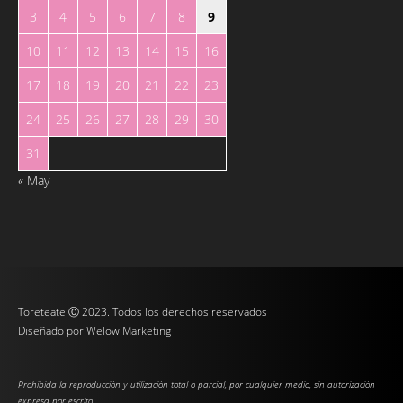
3
4
5
6
7
8
9
10
11
12
13
14
15
16
17
18
19
20
21
22
23
24
25
26
27
28
29
30
31
« May
Toreteate Ⓒ 2023. Todos los derechos reservados
Diseñado por
Welow Marketing
Prohibida la reproducción y utilización total o parcial, por cualquier medio, sin autorización
expresa por escrito.