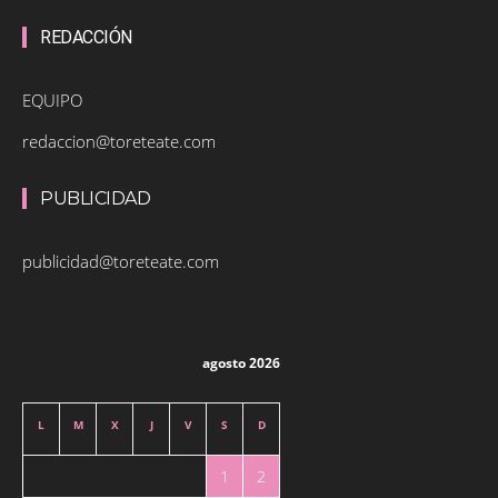
REDACCIÓN
EQUIPO
redaccion@toreteate.com
PUBLICIDAD
publicidad@toreteate.com
agosto 2026
L
M
X
J
V
S
D
1
2