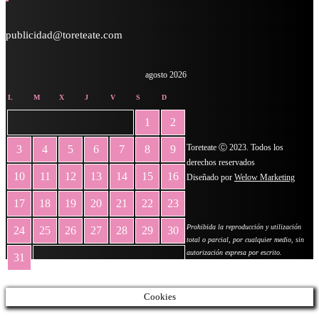
publicidad@toreteate.com
agosto 2026
L
M
X
J
V
S
D
1
2
Toreteate Ⓒ 2023. Todos los
3
4
5
6
7
8
9
derechos reservados
10
11
12
13
14
15
16
Diseñado por
Welow Marketing
17
18
19
20
21
22
23
Prohibida la reproducción y utilización
24
25
26
27
28
29
30
total o parcial, por cualquier medio, sin
autorización expresa por escrito.
31
« May
Cookies