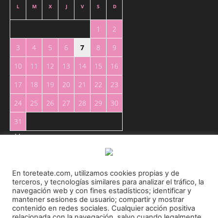
L
M
X
J
V
S
D
1
2
3
4
5
6
7
8
9
10
11
12
13
14
15
16
17
18
19
20
21
22
23
24
25
26
27
28
29
30
31
« May
En toreteate.com, utilizamos cookies propias y de
terceros, y tecnologías similares para analizar el tráfico, la
navegación web y con fines estadísticos; identificar y
mantener sesiones de usuario; compartir y mostrar
Toreteate Ⓒ 2023. Todos los derechos reservados
contenido en redes sociales. Cualquier acción positiva
relacionada con la navegación, salvo cuando legalmente
Diseñado por
Welow Marketing