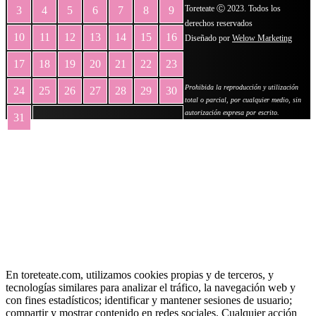
Toreteate Ⓒ 2023. Todos los
3
4
5
6
7
8
9
derechos reservados
10
11
12
13
14
15
16
Diseñado por
Welow Marketing
17
18
19
20
21
22
23
Prohibida la reproducción y utilización
24
25
26
27
28
29
30
total o parcial, por cualquier medio, sin
autorización expresa por escrito.
31
« May
En toreteate.com, utilizamos cookies propias y de terceros, y
tecnologías similares para analizar el tráfico, la navegación web y
con fines estadísticos; identificar y mantener sesiones de usuario;
compartir y mostrar contenido en redes sociales. Cualquier acción