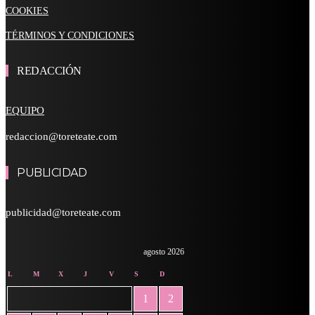
COOKIES
TÉRMINOS Y CONDICIONES
REDACCIÓN
EQUIPO
redaccion@toreteate.com
PUBLICIDAD
publicidad@toreteate.com
agosto 2026
L
M
X
J
V
S
D
1
2