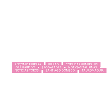
ANTONIO FERRERA
BILBAO
CORRIDAS GENERALES
JOSÉ GARRIDO
LEO VALADEZ
NOTICIAS TAURINAS
NOTICIAS TOROS
SANTIAGO DOMECQ
TAUROMAQUIA