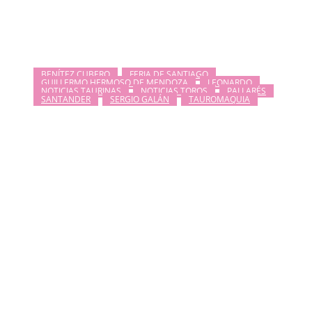
BENÍTEZ CUBERO
FERIA DE SANTIAGO
GUILLERMO HERMOSO DE MENDOZA
LEONARDO
NOTICIAS TAURINAS
NOTICIAS TOROS
PALLARÉS
SANTANDER
SERGIO GALÁN
TAUROMAQUIA