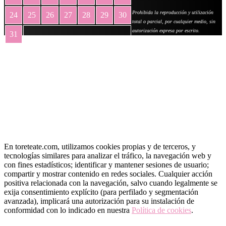
Prohibida la reproducción y utilización
24
25
26
27
28
29
30
total o parcial, por cualquier medio, sin
autorización expresa por escrito.
31
« May
En toreteate.com, utilizamos cookies propias y de terceros, y
tecnologías similares para analizar el tráfico, la navegación web y
con fines estadísticos; identificar y mantener sesiones de usuario;
compartir y mostrar contenido en redes sociales. Cualquier acción
positiva relacionada con la navegación, salvo cuando legalmente se
exija consentimiento explícito (para perfilado y segmentación
avanzada), implicará una autorización para su instalación de
conformidad con lo indicado en nuestra
Política de cookies
.