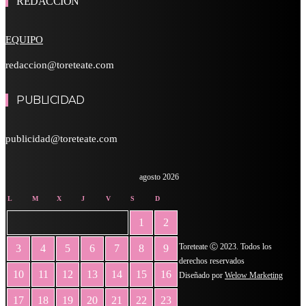
REDACCIÓN
EQUIPO
redaccion@toreteate.com
PUBLICIDAD
publicidad@toreteate.com
agosto 2026
L
M
X
J
V
S
D
1
2
Toreteate Ⓒ 2023. Todos los
3
4
5
6
7
8
9
derechos reservados
10
11
12
13
14
15
16
Diseñado por
Welow Marketing
17
18
19
20
21
22
23