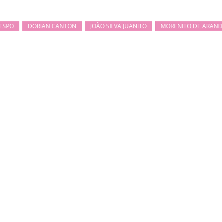
RESPO
DORIAN CANTON
JOÃO SILVA JUANITO
MORENITO DE ARAN