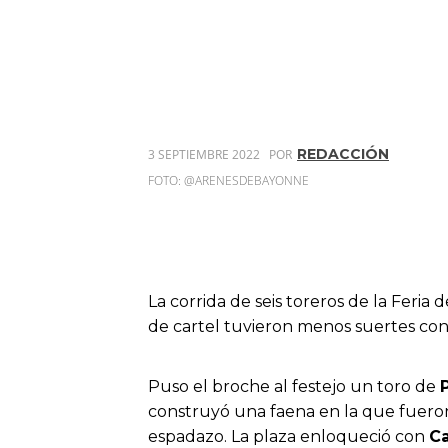
REDACCIÓN
3 SEPTIEMBRE 2022
POR
FOTO: @ARENESDEBAYONNE
La corrida de seis toreros de la Feria 
de cartel tuvieron menos suertes co
Puso el broche al festejo un toro de
construyó una faena en la que fuero
espadazo. La plaza enloqueció con
C