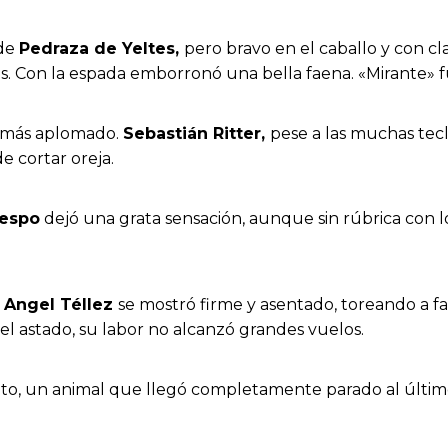
 de
Pedraza de Yeltes,
pero bravo en el caballo y con cl
es. Con la espada emborronó una bella faena. «Mirante» f
o más aplomado.
Sebastián Ritter,
pese a las muchas tec
e cortar oreja.
respo
dejó una grata sensación, aunque sin rúbrica con 
.
Angel Téllez
se mostró firme y asentado, toreando a fa
del astado, su labor no alcanzó grandes vuelos.
nto, un animal que llegó completamente parado al último