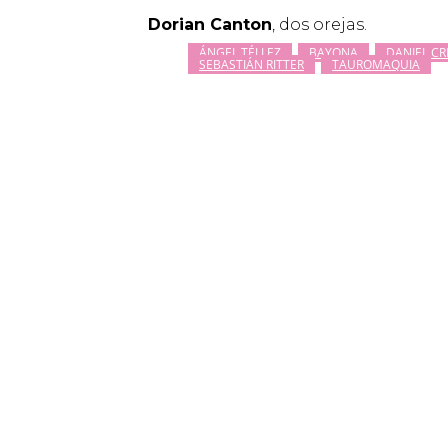
Dorian Canton
, dos orejas.
ÁNGEL TÉLLEZ
BAYONA
DANIEL C
SEBASTIÁN RITTER
TAUROMAQUIA