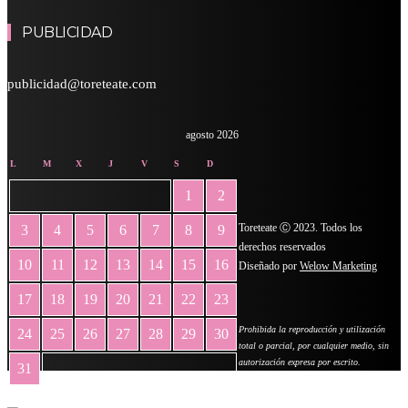
PUBLICIDAD
publicidad@toreteate.com
agosto 2026
L
M
X
J
V
S
D
1
2
Toreteate Ⓒ 2023. Todos los
3
4
5
6
7
8
9
derechos reservados
10
11
12
13
14
15
16
Diseñado por
Welow Marketing
17
18
19
20
21
22
23
Prohibida la reproducción y utilización
24
25
26
27
28
29
30
total o parcial, por cualquier medio, sin
autorización expresa por escrito.
31
« May