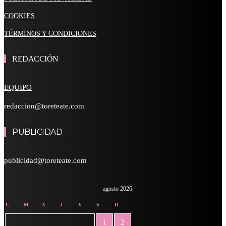
COOKIES
TÉRMINOS Y CONDICIONES
REDACCIÓN
EQUIPO
redaccion@toreteate.com
PUBLICIDAD
publicidad@toreteate.com
agosto 2026
L
M
X
J
V
S
D
1
2