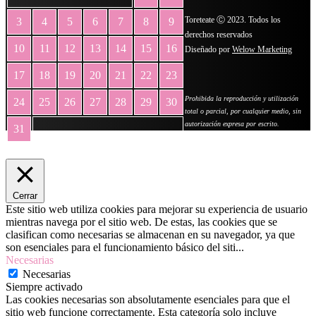
Toreteate Ⓒ 2023. Todos los
3
4
5
6
7
8
9
derechos reservados
10
11
12
13
14
15
16
Diseñado por
Welow Marketing
17
18
19
20
21
22
23
Prohibida la reproducción y utilización
24
25
26
27
28
29
30
total o parcial, por cualquier medio, sin
autorización expresa por escrito.
31
« May
Cerrar
Este sitio web utiliza cookies para mejorar su experiencia de usuario
mientras navega por el sitio web. De estas, las cookies que se
clasifican como necesarias se almacenan en su navegador, ya que
son esenciales para el funcionamiento básico del siti
...
Necesarias
Necesarias
Siempre activado
Las cookies necesarias son absolutamente esenciales para que el
sitio web funcione correctamente. Esta categoría solo incluye