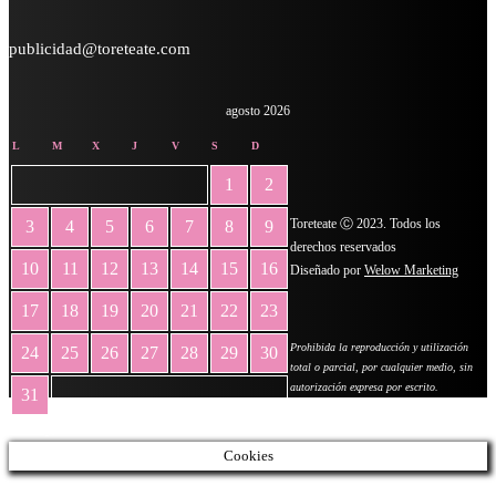
publicidad@toreteate.com
agosto 2026
L
M
X
J
V
S
D
1
2
Toreteate Ⓒ 2023. Todos los
3
4
5
6
7
8
9
derechos reservados
10
11
12
13
14
15
16
Diseñado por
Welow Marketing
17
18
19
20
21
22
23
Prohibida la reproducción y utilización
24
25
26
27
28
29
30
total o parcial, por cualquier medio, sin
autorización expresa por escrito.
31
« May
Cookies