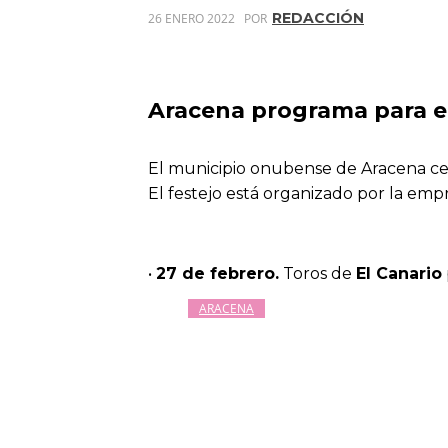
REDACCIÓN
26 ENERO 2022
POR
Aracena programa para el
El municipio onubense de Aracena cele
El festejo está organizado por la empr
•
27 de febrero.
Toros de
El Canario
ARACENA