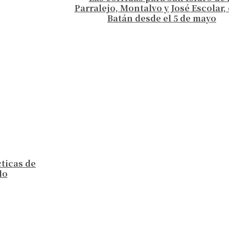
Parralejo, Montalvo y José Escolar, 
Batán desde el 5 de mayo
cticas de
lo