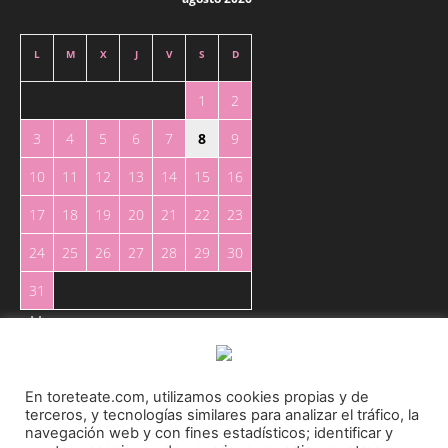
L
M
X
J
V
S
D
1
2
3
4
5
6
7
8
9
10
11
12
13
14
15
16
17
18
19
20
21
22
23
24
25
26
27
28
29
30
31
« May
En toreteate.com, utilizamos cookies propias y de
terceros, y tecnologías similares para analizar el tráfico, la
navegación web y con fines estadísticos; identificar y