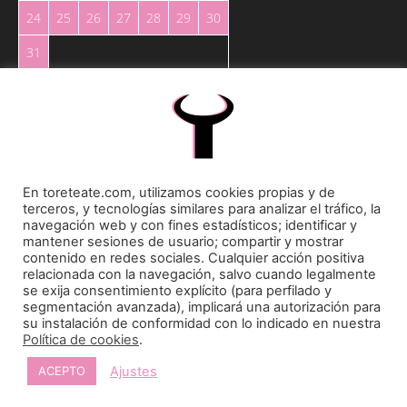
24
25
26
27
28
29
30
31
« May
En toreteate.com, utilizamos cookies propias y de
terceros, y tecnologías similares para analizar el tráfico, la
Toreteate Ⓒ 2023. Todos los derechos reservados
navegación web y con fines estadísticos; identificar y
Diseñado por
Welow Marketing
mantener sesiones de usuario; compartir y mostrar
contenido en redes sociales. Cualquier acción positiva
relacionada con la navegación, salvo cuando legalmente
Prohibida la reproducción y utilización total o parcial, por cualquier medio, sin autorización
se exija consentimiento explícito (para perfilado y
expresa por escrito.
segmentación avanzada), implicará una autorización para
su instalación de conformidad con lo indicado en nuestra
Política de cookies
.
Ajustes
ACEPTO