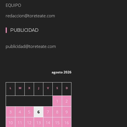
EQUIPO
redaccion@toreteate.com
PUBLICIDAD
publicidad@toreteate.com
agosto 2026
L
M
X
J
V
S
D
1
2
3
4
5
6
7
8
9
10
11
12
13
14
15
16