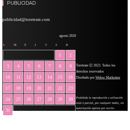
PUBLICIDAD
publicidad@toreteate.com
agosto 2026
L
M
X
J
V
S
D
1
2
Toreteate Ⓒ 2023. Todos los
3
4
5
6
7
8
9
derechos reservados
10
11
12
13
14
15
16
Diseñado por
Welow Marketing
17
18
19
20
21
22
23
Prohibida la reproducción y utilización
24
25
26
27
28
29
30
total o parcial, por cualquier medio, sin
autorización expresa por escrito.
31
« May