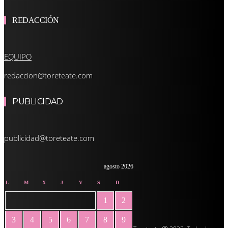
REDACCIÓN
EQUIPO
redaccion@toreteate.com
PUBLICIDAD
publicidad@toreteate.com
agosto 2026
L
M
X
J
V
S
D
1
2
3
4
5
6
7
8
9