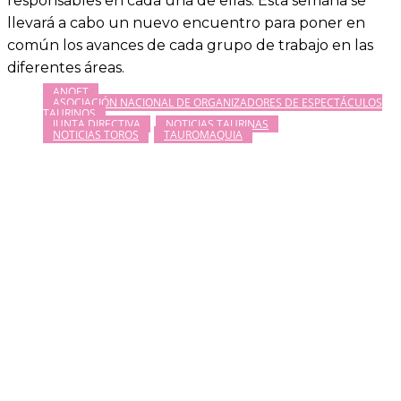
responsables en cada una de ellas. Esta semana se
llevará a cabo un nuevo encuentro para poner en
común los avances de cada grupo de trabajo en las
diferentes áreas.
ANOET
ASOCIACIÓN NACIONAL DE ORGANIZADORES DE ESPECTÁCULOS
TAURINOS
JUNTA DIRECTIVA
NOTICIAS TAURINAS
NOTICIAS TOROS
TAUROMAQUIA