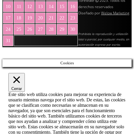
Toreteate Ⓒ 2023. Todos los
10
11
12
13
14
15
16
derechos reservados
Diseñado por
Welow Marketing
17
18
19
20
21
22
23
24
25
26
27
28
29
30
Prohibida la reproducción y utilización
total o parcial, por cualquier medio, sin
31
autorización expresa por escrito.
« May
Cookies
Cerrar
Este sitio web utiliza cookies para mejorar su experiencia de
usuario mientras navega por el sitio web. De estas, las cookies
que se clasifican como necesarias se almacenan en su
navegador, ya que son esenciales para el funcionamiento
básico del sitio web. También utilizamos cookies de terceros
que nos ayudan a analizar y comprender cómo utiliza este
sitio web. Estas cookies se almacenarán en su navegador solo
con su consentimiento. También tiene la opción de optar por