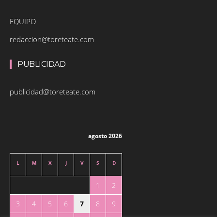
EQUIPO
redaccion@toreteate.com
PUBLICIDAD
publicidad@toreteate.com
agosto 2026
L
M
X
J
V
S
D
1
2
3
4
5
6
7
8
9