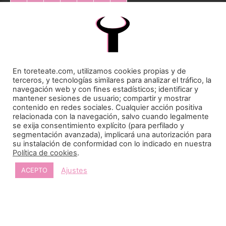
10
11
12
13
14
15
16
17
18
19
20
21
22
23
24
25
26
27
28
29
30
31
En toreteate.com, utilizamos cookies propias y de
« May
terceros, y tecnologías similares para analizar el tráfico, la
navegación web y con fines estadísticos; identificar y
mantener sesiones de usuario; compartir y mostrar
contenido en redes sociales. Cualquier acción positiva
relacionada con la navegación, salvo cuando legalmente
se exija consentimiento explícito (para perfilado y
segmentación avanzada), implicará una autorización para
su instalación de conformidad con lo indicado en nuestra
Toreteate Ⓒ 2023. Todos los derechos reservados
Política de cookies
.
Diseñado por
Welow Marketing
Ajustes
ACEPTO
Prohibida la reproducción y utilización total o parcial, por cualquier medio, sin autorización
expresa por escrito.