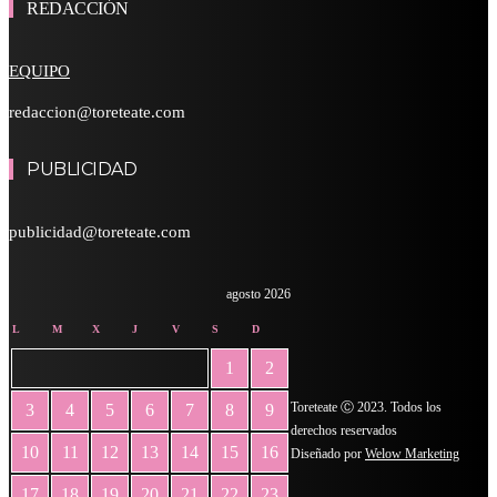
REDACCIÓN
EQUIPO
redaccion@toreteate.com
PUBLICIDAD
publicidad@toreteate.com
agosto 2026
L
M
X
J
V
S
D
1
2
Toreteate Ⓒ 2023. Todos los
3
4
5
6
7
8
9
derechos reservados
10
11
12
13
14
15
16
Diseñado por
Welow Marketing
17
18
19
20
21
22
23