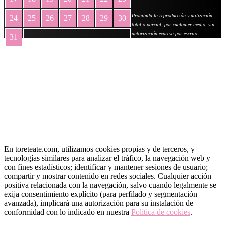
Prohibida la reproducción y utilización
24
25
26
27
28
29
30
total o parcial, por cualquier medio, sin
autorización expresa por escrito.
31
« May
En toreteate.com, utilizamos cookies propias y de terceros, y
tecnologías similares para analizar el tráfico, la navegación web y
con fines estadísticos; identificar y mantener sesiones de usuario;
compartir y mostrar contenido en redes sociales. Cualquier acción
positiva relacionada con la navegación, salvo cuando legalmente se
exija consentimiento explícito (para perfilado y segmentación
avanzada), implicará una autorización para su instalación de
conformidad con lo indicado en nuestra
Política de cookies
.