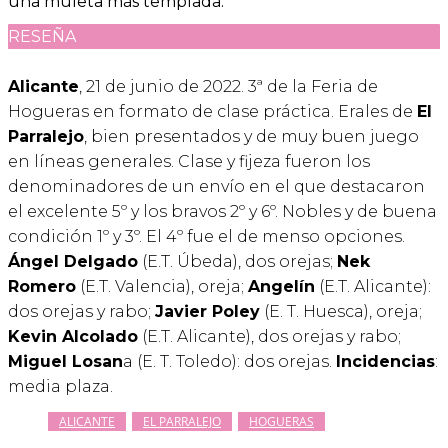
una muleta más templada.
RESEÑA
Alicante
, 21 de junio de 2022. 3ª de la Feria de
Hogueras en formato de clase práctica. Erales de
El
Parralejo
, bien presentados y de muy buen juego
en líneas generales. Clase y fijeza fueron los
denominadores de un envío en el que destacaron
el excelente 5º y los bravos 2º y 6º. Nobles y de buena
condición 1º y 3º. El 4º fue el de menso opciones.
Ángel Delgado
(E.T. Úbeda), dos orejas;
Nek
Romero
(E.T. Valencia), oreja;
Angelín
(E.T. Alicante):
dos orejas y rabo;
Javier Poley
(E. T. Huesca), oreja;
Kevin Alcolado
(E.T. Alicante), dos orejas y rabo;
Miguel Losan
a (E. T. Toledo): dos orejas.
Incidencias
:
media plaza.
ALICANTE
EL PARRALEJO
HOGUERAS