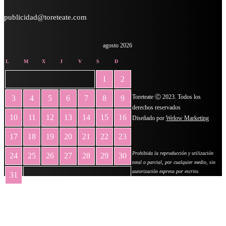
publicidad@toreteate.com
agosto 2026
L
M
X
J
V
S
D
1
2
Toreteate Ⓒ 2023. Todos los
3
4
5
6
7
8
9
derechos reservados
10
11
12
13
14
15
16
Diseñado por
Welow Marketing
17
18
19
20
21
22
23
Prohibida la reproducción y utilización
24
25
26
27
28
29
30
total o parcial, por cualquier medio, sin
autorización expresa por escrito.
31
« May