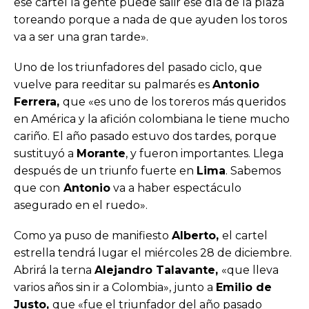
ese cartel la gente puede salir ese día de la plaza
toreando porque a nada de que ayuden los toros
va a ser una gran tarde».
Uno de los triunfadores del pasado ciclo, que
vuelve para reeditar su palmarés es
Antonio
Ferrera,
que «es uno de los toreros más queridos
en América y la afición colombiana le tiene mucho
cariño. El año pasado estuvo dos tardes, porque
sustituyó a
Morante
, y fueron importantes. Llega
después de un triunfo fuerte en
Lima
. Sabemos
que con
Antonio
va a haber espectáculo
asegurado en el ruedo».
Como ya puso de manifiesto
Alberto,
el cartel
estrella tendrá lugar el miércoles 28 de diciembre.
Abrirá la terna
Alejandro Talavante,
«que lleva
varios años sin ir a Colombia», junto a
Emilio de
Justo,
que «fue el triunfador del año pasado