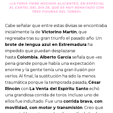
«LA FERIA TIENE MUCHOS ALICIENTES, EN ESPECIAL
EL CARTEL DEL DÍA 28, QUE ES MUY REMATADO CON
TRES FIGURAS DEL TOREO»
Cabe señalar que entre estas divisas se encontraba
inicialmente la de
Victorino Martín
, que
regresaba tras su gran triunfo el pasado año. Un
brote de lengua azul en Extremadura
ha
impedido que puedan desplazarse
hasta
Colombia. Alberto García
señala que «es
pena grande porque había una expectación
enorme y la gente tenía una gran ilusión por
verlos. Al final, la sustitución ha sido la menos
traumática porque la temporada pasada,
César
Rincón
con
La Venta del Espíritu Santo
echó
una grandiosa corrida de toros. Incluso uno de
ellos fue indultado. Fue una
corrida brava, con
movilidad, con motor y transmisión
. Creo que