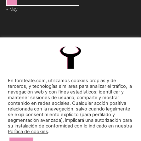
« May
Toreteate Ⓒ 2023. Todos los derechos reservados
Diseñado por
Welow Marketing
En toreteate.com, utilizamos cookies propias y de
Prohibida la reproducción y utilización total o parcial, por cualquier medio, sin autorización
terceros, y tecnologías similares para analizar el tráfico, la
expresa por escrito.
navegación web y con fines estadísticos; identificar y
mantener sesiones de usuario; compartir y mostrar
contenido en redes sociales. Cualquier acción positiva
relacionada con la navegación, salvo cuando legalmente
se exija consentimiento explícito (para perfilado y
segmentación avanzada), implicará una autorización para
su instalación de conformidad con lo indicado en nuestra
Política de cookies
.