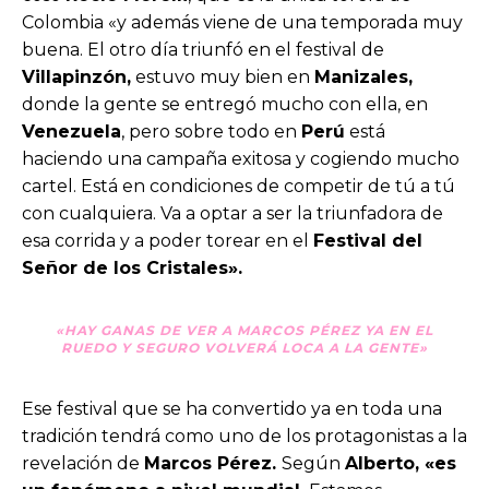
Colombia «y además viene de una temporada muy
buena. El otro día triunfó en el festival de
Villapinzón,
estuvo muy bien en
Manizales,
donde la gente se entregó mucho con ella, en
Venezuela
, pero sobre todo en
Perú
está
haciendo una campaña exitosa y cogiendo mucho
cartel. Está en condiciones de competir de tú a tú
con cualquiera. Va a optar a ser la triunfadora de
esa corrida y a poder torear en el
Festival del
Señor de los Cristales».
«HAY GANAS DE VER A MARCOS PÉREZ YA EN EL
RUEDO Y SEGURO VOLVERÁ LOCA A LA GENTE»
Ese festival que se ha convertido ya en toda una
tradición tendrá como uno de los protagonistas a la
revelación de
Marcos Pérez.
Según
Alberto, «es