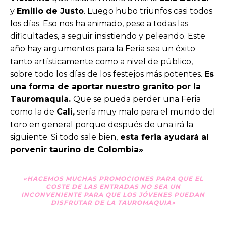
y
Emilio de Justo
. Luego hubo triunfos casi todos
los días. Eso nos ha animado, pese a todas las
dificultades, a seguir insistiendo y peleando. Este
año hay argumentos para la Feria sea un éxito
tanto artísticamente como a nivel de público,
sobre todo los días de los festejos más potentes.
Es
una forma de aportar nuestro granito por la
Tauromaquia.
Que se pueda perder una Feria
como la de
Cali,
sería muy malo para el mundo del
toro en general porque después de una irá la
siguiente. Si todo sale bien,
esta feria ayudará al
porvenir taurino de Colombia»
«HACEMOS MUCHAS PROMOCIONES PARA QUE EL
COSTE DE LAS ENTRADAS NO SEA UN
INCONVENIENTE PARA QUE LOS JÓVENES PUEDAN
DISFRUTAR DE LA TAUROMAQUIA»