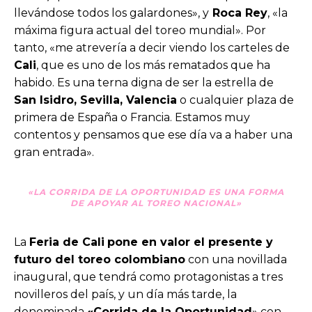
llevándose todos los galardones», y
Roca Rey
, «la
máxima figura actual del toreo mundial». Por
tanto, «me atrevería a decir viendo los carteles de
Cali
, que es uno de los más rematados que ha
habido. Es una terna digna de ser la estrella de
San Isidro, Sevilla, Valencia
o cualquier plaza de
primera de España o Francia. Estamos muy
contentos y pensamos que ese día va a haber una
gran entrada».
«LA CORRIDA DE LA OPORTUNIDAD ES UNA FORMA
DE APOYAR AL TOREO NACIONAL»
La
Feria de Cali
pone en valor el presente y
futuro del toreo colombiano
con una novillada
inaugural, que tendrá como protagonistas a tres
novilleros del país, y un día más tarde, la
denominada
«Corrida de la Oportunidad
» con