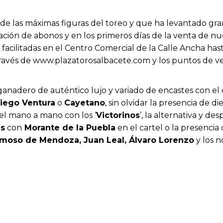
 de las máximas figuras del toreo y que ha levantado gr
ción de abonos y en los primeros días de la venta de nue
 facilitadas en el Centro Comercial de la Calle Ancha hast
 través de www.plazatorosalbacete.com y los puntos de
anadero de auténtico lujo y variado de encastes con el 
Diego Ventura
o
Cayetano
, sin olvidar la presencia de 
del mano a mano con los ‘
Victorinos
’, la alternativa y d
es
con
Morante de la Puebla
en el cartel o la presenci
rmoso de Mendoza, Juan Leal, Álvaro Lorenzo
y los n