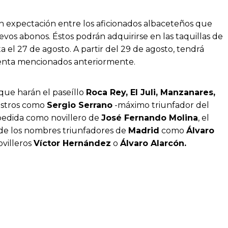
an expectación entre los aficionados albaceteños que
vos abonos. Éstos podrán adquirirse en las taquillas de
a el 27 de agosto. A partir del 29 de agosto, tendrá
 venta mencionados anteriormente.
que harán el paseíllo
Roca Rey, El Juli, Manzanares,
diestros como
Sergio Serrano
-máximo triunfador del
espedida como novillero de
José Fernando Molina
, el
a de los nombres triunfadores de
Madrid
como
Álvaro
ovilleros
Víctor Hernández
o
Álvaro Alarcón.