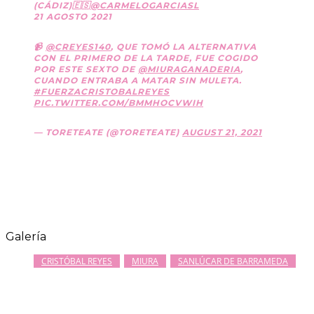
(CÁDIZ)🇪🇸
@CARMELOGARCIASL
21 AGOSTO 2021
📹
@CREYES140
, QUE TOMÓ LA ALTERNATIVA
CON EL PRIMERO DE LA TARDE, FUE COGIDO
POR ESTE SEXTO DE
@MIURAGANADERIA
,
CUANDO ENTRABA A MATAR SIN MULETA.
#FUERZACRISTOBALREYES
PIC.TWITTER.COM/BMMHOCVWIH
— TORETEATE (@TORETEATE)
AUGUST 21, 2021
Galería
CRISTÓBAL REYES
MIURA
SANLÚCAR DE BARRAMEDA