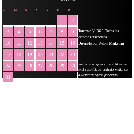
agosto 2026
L
M
X
J
V
S
D
1
2
Toreteate Ⓒ 2023. Todos los
3
4
5
6
7
8
9
derechos reservados
10
11
12
13
14
15
16
Diseñado por
Welow Marketing
17
18
19
20
21
22
23
Prohibida la reproducción y utilización
24
25
26
27
28
29
30
total o parcial, por cualquier medio, sin
autorización expresa por escrito.
31
« May