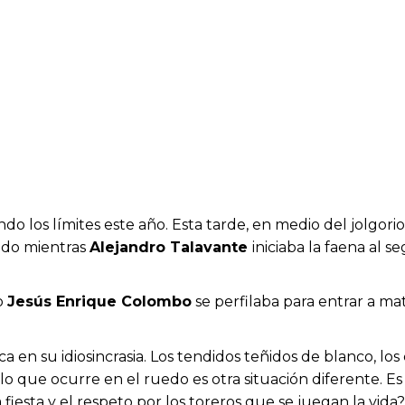
 los límites este año. Esta tarde, en medio del jolgorio
edo mientras
Alejandro Talavante
iniciaba la faena al s
o
Jesús Enrique Colombo
se perfilaba para entrar a mat
 en su idiosincrasia. Los tendidos teñidos de blanco, los
 que ocurre en el ruedo es otra situación diferente. Es e
 fiesta y el respeto por los toreros que se juegan la vida?