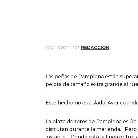
REDACCIÓN
12 JULIO 2022
POR
Las peñas de Pamplona están superando
pelota de tamaño extra grande al ru
Este hecho no es aislado. Ayer cuand
La plaza de toros de Pamplona es única
disfrutan durante la merienda… Pero lo
instante. ¿Dónde está la línea entre la