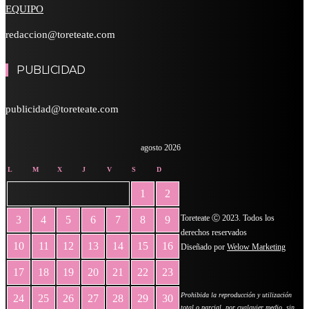
EQUIPO
redaccion@toreteate.com
PUBLICIDAD
publicidad@toreteate.com
agosto 2026
L
M
X
J
V
S
D
1
2
Toreteate Ⓒ 2023. Todos los
3
4
5
6
7
8
9
derechos reservados
10
11
12
13
14
15
16
Diseñado por
Welow Marketing
17
18
19
20
21
22
23
Prohibida la reproducción y utilización
24
25
26
27
28
29
30
total o parcial, por cualquier medio, sin