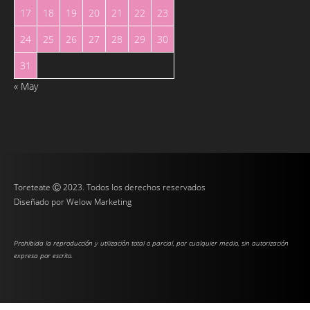
17
18
19
20
21
22
23
24
25
26
27
28
29
30
31
« May
Toreteate Ⓒ 2023. Todos los derechos reservados
Diseñado por
Welow Marketing
Prohibida la reproducción y utilización total o parcial, por cualquier medio, sin autorización
expresa por escrito.