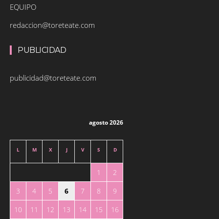
EQUIPO
redaccion@toreteate.com
PUBLICIDAD
publicidad@toreteate.com
agosto 2026
L
M
X
J
V
S
D
1
2
3
4
5
6
7
8
9
10
11
12
13
14
15
16