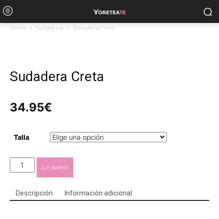
Home
Sudaderas
Sudadera Creta
Sudadera Creta
34.95
€
Talla
Sudadera
¡Lo quiero!
Creta
cantidad
Descripción
Información adicional