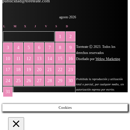
publicidad@toreteate.com
agosto 2026
L
M
X
J
V
S
D
1
2
Toreteate Ⓒ 2023. Todos los
3
4
5
6
7
8
9
derechos reservados
10
11
12
13
14
15
16
Diseñado por
Welow Marketing
17
18
19
20
21
22
23
Prohibida la reproducción y utilización
24
25
26
27
28
29
30
total o parcial, por cualquier medio, sin
autorización expresa por escrito.
31
« May
Cookies