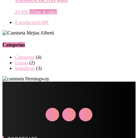
24.95
€
¡Elige tu talla!
0 productos
0.00€
Categorías
Camisetas
(4)
Gorras
(2)
Sudaderas
(3)