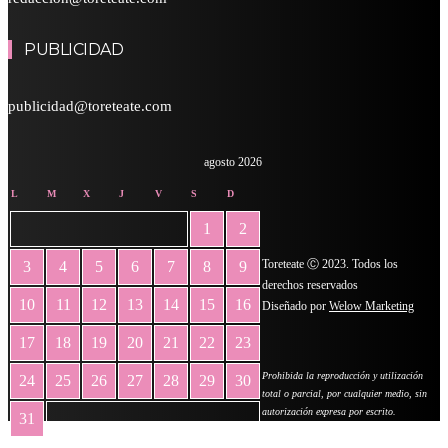
PUBLICIDAD
publicidad@toreteate.com
agosto 2026
L
M
X
J
V
S
D
1
2
Toreteate Ⓒ 2023. Todos los
3
4
5
6
7
8
9
derechos reservados
10
11
12
13
14
15
16
Diseñado por
Welow Marketing
17
18
19
20
21
22
23
Prohibida la reproducción y utilización
24
25
26
27
28
29
30
total o parcial, por cualquier medio, sin
autorización expresa por escrito.
31
« May