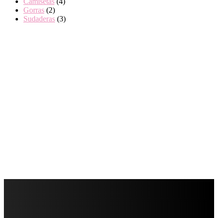
Camisetas
(4)
Gorras
(2)
Sudaderas
(3)