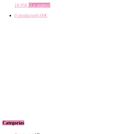
18.95
€
¡Lo quiero!
0 productos
0.00€
Categorías