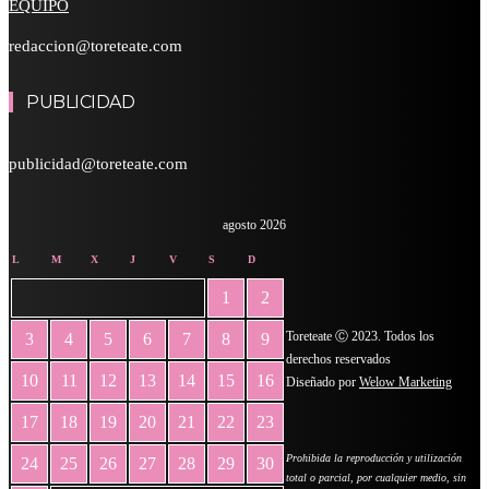
EQUIPO
redaccion@toreteate.com
PUBLICIDAD
publicidad@toreteate.com
agosto 2026
L
M
X
J
V
S
D
1
2
Toreteate Ⓒ 2023. Todos los
3
4
5
6
7
8
9
derechos reservados
10
11
12
13
14
15
16
Diseñado por
Welow Marketing
17
18
19
20
21
22
23
Prohibida la reproducción y utilización
24
25
26
27
28
29
30
total o parcial, por cualquier medio, sin