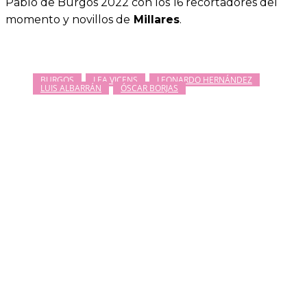
Pablo de Burgos 2022 con los 16 recortadores del
momento y novillos de
Millares
.
BURGOS
LEA VICENS
LEONARDO HERNÁNDEZ
LUIS ALBARRÁN
ÓSCAR BORJAS