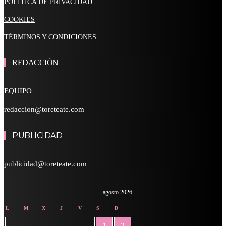
POLÍTICA DE PRIVACIDAD
COOKIES
TÉRMINOS Y CONDICIONES
REDACCIÓN
EQUIPO
redaccion@toreteate.com
PUBLICIDAD
publicidad@toreteate.com
agosto 2026
L
M
X
J
V
S
D
1
2