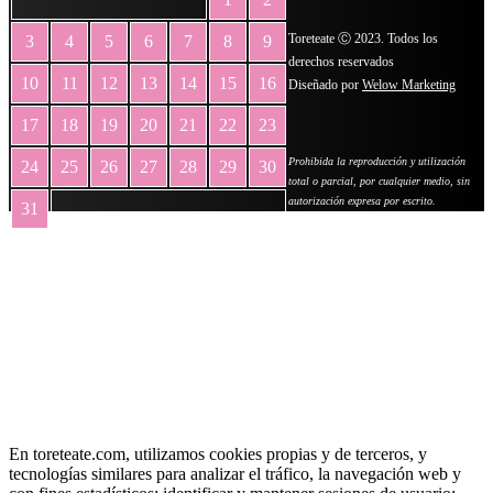
Toreteate Ⓒ 2023. Todos los
3
4
5
6
7
8
9
derechos reservados
10
11
12
13
14
15
16
Diseñado por
Welow Marketing
17
18
19
20
21
22
23
Prohibida la reproducción y utilización
24
25
26
27
28
29
30
total o parcial, por cualquier medio, sin
autorización expresa por escrito.
31
« May
En toreteate.com, utilizamos cookies propias y de terceros, y
tecnologías similares para analizar el tráfico, la navegación web y