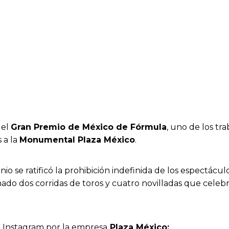
del
Gran Premio de México de Fórmula
, uno de los tr
s a la
Monumental Plaza México
.
 se ratificó la prohibición indefinida de los espectácul
o dos corridas de toros y cuatro novilladas que celebra
n Instagram por la empresa
Plaza México: