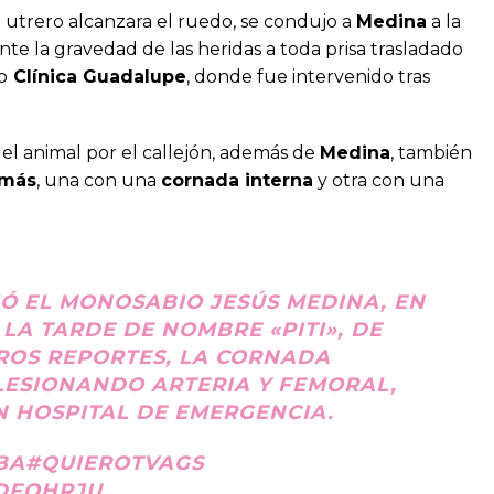
 utrero alcanzara el ruedo, se condujo a
Medina
a la
nte la gravedad de las heridas a toda prisa trasladado
o
Clínica Guadalupe
, donde fue intervenido tras
el animal por el callejón, además de
Medina
, también
 más
, una con una
cornada interna
y otra con una
Ó EL MONOSABIO JESÚS MEDINA, EN
 LA TARDE DE NOMBRE «PITI», DE
ROS REPORTES, LA CORNADA
 LESIONANDO ARTERIA Y FEMORAL,
N HOSPITAL DE EMERGENCIA.
BA
#QUIEROTVAGS
KDFOHRJU