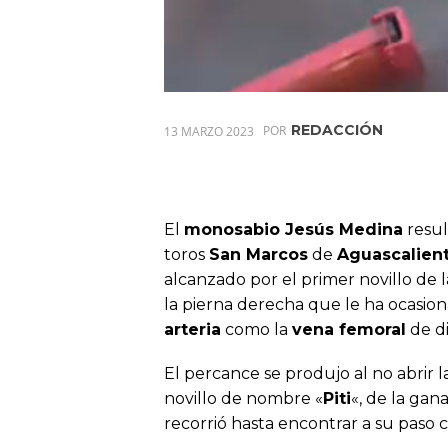
REDACCIÓN
13 MARZO 2023
POR
El
monosabio Jesús Medina
resul
toros
San Marcos
de
Aguascalien
alcanzado por el primer novillo de l
la pierna derecha que le ha ocasion
arteria
como la
vena femoral
de d
El percance se produjo al no abrir 
novillo de nombre «
Piti
«, de la gan
recorrió hasta encontrar a su paso 