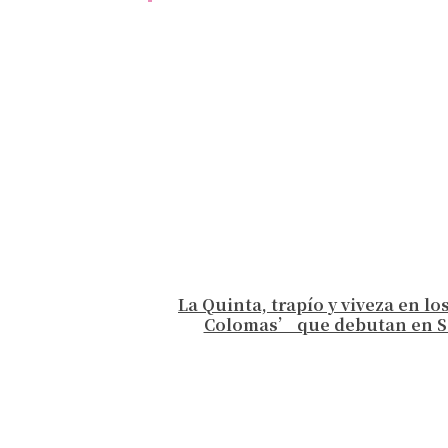
La Quinta, trapío y viveza en l
Colomas’ que debutan en Se