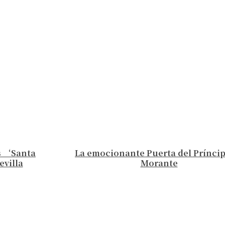
os ‘Santa
La emocionante Puerta del Príncip
villa
Morante