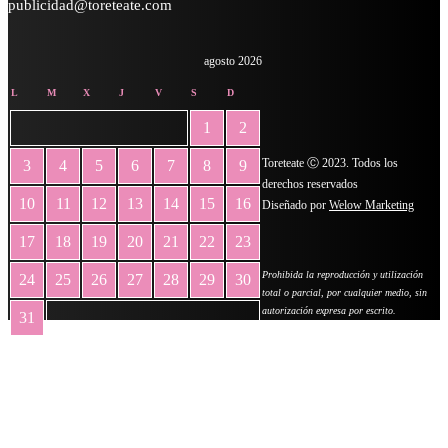
publicidad@toreteate.com
agosto 2026
L
M
X
J
V
S
D
1
2
Toreteate Ⓒ 2023. Todos los
3
4
5
6
7
8
9
derechos reservados
10
11
12
13
14
15
16
Diseñado por
Welow Marketing
17
18
19
20
21
22
23
Prohibida la reproducción y utilización
24
25
26
27
28
29
30
total o parcial, por cualquier medio, sin
autorización expresa por escrito.
31
« May