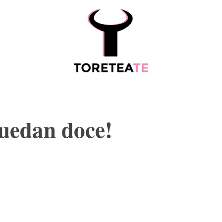
ESCALAFÓ
MORE
quedan doce!