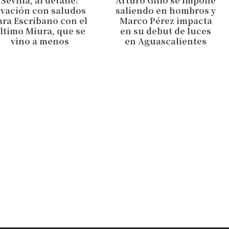
Sevilla, al detalle:
Arturo Gilio se impone
vación con saludos
saliendo en hombros y
ara Escribano con el
Marco Pérez impacta
ltimo Miura, que se
en su debut de luces
vino a menos
en Aguascalientes