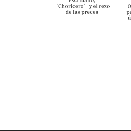
Escribano,
‘Choricero’ y el rezo
O
de las preces
p
ú