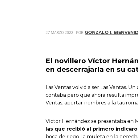
GONZALO I. BIENVENI
27 MARZO 2022
POR
El novillero Víctor Herná
en descerrajarla en su ca
Las Ventas volvió a ser Las Ventas. U
contaba pero que ahora resulta impres
Ventas: aportar nombres a la tauromaq
Víctor Hernández se presentaba en M
las que recibió al primero indicaro
boca de riego, la muleta en la derech