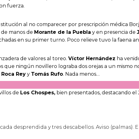
 con fuerza.
ustitución al no comparecer por prescripción médica Borj
) de manos de
Morante de la Puebla
y en presencia de
chadas en su primer turno. Poco relieve tuvo la faena ant
anzadera de valores al toreo.
Víctor Hernández
ha venido
s que ningún novillero lograba dos orejas a un mismo no
e
Roca Rey
y
Tomás Rufo
. Nada menos…
villos de
Los Chospes
,
bien presentados, destacando el 2º
ada desprendida y tres descabellos. Aviso (palmas). En