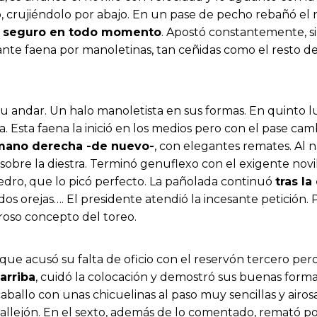
 crujiéndolo por abajo. En un pase de pecho rebañó el nov
y seguro en todo momento
. Apostó constantemente, si
ante faena por manoletinas, tan ceñidas como el resto de
 andar. Un halo manoletista en sus formas. En quinto l
Esta faena la inició en los medios pero con el pase cam
 mano derecha -de nuevo-
, con elegantes remates. Al n
obre la diestra. Terminó genuflexo con el exigente novil
edro, que lo picó perfecto. La pañolada continuó
tras l
os orejas…. El presidente atendió la incesante petición
roso concepto del toreo.
 que acusó su falta de oficio con el reservón tercero per
 arriba
, cuidó la colocación y demostró sus buenas forma
 caballo con unas chicuelinas al paso muy sencillas y airo
callejón. En el sexto, además de lo comentado, remató 