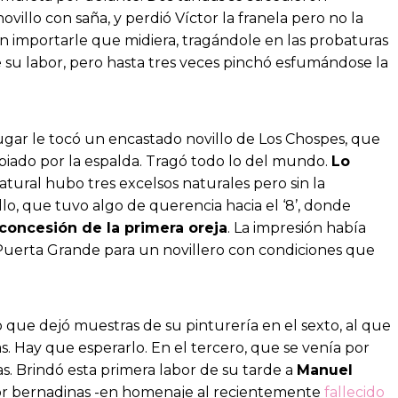
illo con saña, y perdió Víctor la franela pero no la
n importarle que midiera, tragándole en las probaturas
 su labor, pero hasta tres veces pinchó esfumándose la
ugar le tocó un encastado novillo de Los Chospes, que
biado por la espalda. Tragó todo lo del mundo.
Lo
atural hubo tres excelsos naturales pero sin la
lo, que tuvo algo de querencia hacia el ‘8’, donde
a concesión de la primera oreja
. La impresión había
. Puerta Grande para un novillero con condiciones que
o que dejó muestras de su pinturería en el sexto, al que
s. Hay que esperarlo. En el tercero, que se venía por
sas. Brindó esta primera labor de su tarde a
Manuel
por bernadinas -en homenaje al recientemente
fallecido