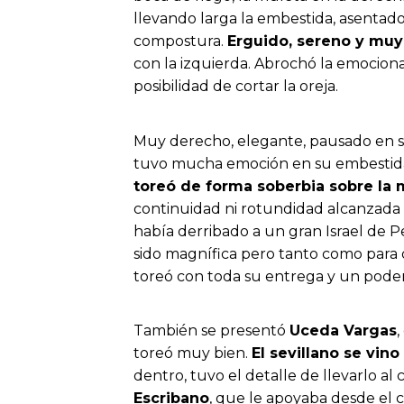
llevando larga la embestida, asentado,
compostura.
Erguido, sereno y mu
con la izquierda. Abrochó la emocion
posibilidad de cortar la oreja.
Muy derecho, elegante, pausado en su
tuvo mucha emoción en su embestida. 
toreó de forma soberbia sobre la
continuidad ni rotundidad alcanzada s
había derribado a un gran Israel de P
sido magnífica pero tanto como para d
toreó con toda su entrega y un pode
También se presentó
Uceda Vargas
,
toreó muy bien.
El sevillano se vino
dentro, tuvo el detalle de llevarlo al
Escribano
, que le apoyaba desde el 