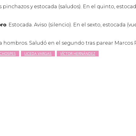
 pinchazos y estocada (saludos). En el quinto, estocad
oro
. Estocada. Aviso (silencio). En el sexto, estocada (vu
 a hombros. Saludó en el segundo tras parear Marcos P
 CHOSPES
UCEDA VARGAS
VÍCTOR HERNÁNDEZ