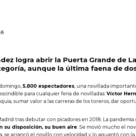
DA
ndez logra abrir la Puerta Grande de L
tegoría, aunque la última faena de dos 
n domingo,
5.800 espectadores
, una novillada importan
cindible para cualquier feria de novilladas:
Víctor Her
uia, sumar valor a las carreras de los toreros, dar oport
adrid tras debutar con picadores en 2018. La pandemia
n su disposición, su buen aire
. Se movió mucho el novil
a, se arrancó el novillo con velocidad y lo aguantó con 