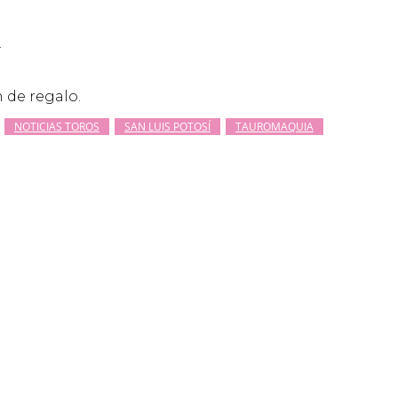
.
n de regalo.
NOTICIAS TOROS
SAN LUIS POTOSÍ
TAUROMAQUIA