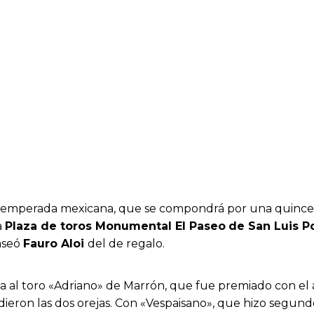
u temperada mexicana, que se compondrá por una quincena
a
Plaza de toros Monumental El Paseo
de San Luis P
aseó
Fauro Aloi
del de regalo.
al toro «Adriano» de Marrón, que fue premiado con el a
dieron las dos orejas. Con «Vespaisano», que hizo segun