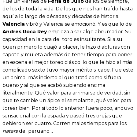
Fue un viernes de
Feria de Julio
de los de siempre,
de los de toda la vida. De los que nos han traído hasta
aquí a lo largo de décadas y décadas de historia.
Valencia
vibró y Valencia se emocionó. Y es que lo de
Andrés Roca Rey
empieza a ser algo abrumador. Su
capacidad en la cara del toro es insultante. Si a su
buen primero lo cuajó a placer, le hizo diabluras con
capote y muleta además de tener tiempo para poner
en escena el mejor toreo clásico, lo que le hizo al más
complicado sexto tuvo mayor mérito si cabe. Fue este
un animal más incierto al que trató como si fuera
bueno y al que se acabó subiendo encima
literalmente. Qué valor para arrimarse de verdad, sin
que te cambie un ápice el semblante, qué valor para
torear bien. Por si todo lo anterior fuera poco, anduvo
sensacional con la espada y paseó tres orejas que
debieron ser cuatro. Corren malos tiempos para los
haters
del peruano…