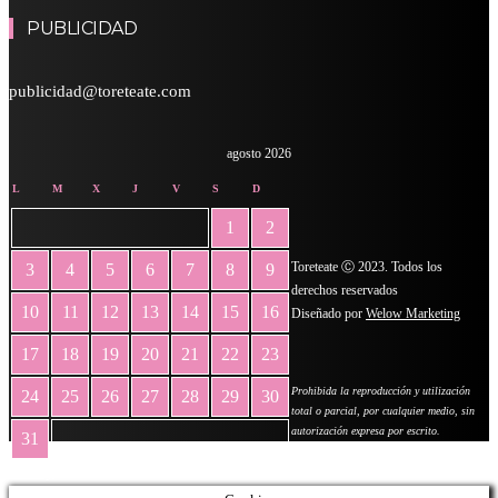
PUBLICIDAD
publicidad@toreteate.com
agosto 2026
L
M
X
J
V
S
D
1
2
Toreteate Ⓒ 2023. Todos los
3
4
5
6
7
8
9
derechos reservados
10
11
12
13
14
15
16
Diseñado por
Welow Marketing
17
18
19
20
21
22
23
Prohibida la reproducción y utilización
24
25
26
27
28
29
30
total o parcial, por cualquier medio, sin
autorización expresa por escrito.
31
« May