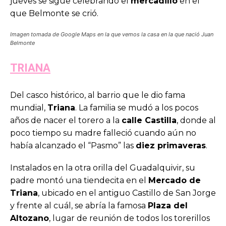
jueves se sigue celebrando el
mercadillo
en el
que Belmonte se crió.
Imagen tomada de Google Maps en la que vemos la casa en la que nació Juan
Belmonte
TRIANA
Del casco histórico, al barrio que le dio fama
mundial,
Triana
. La familia se mudó a los pocos
años de nacer el torero a la
calle Castilla
, donde al
poco tiempo su madre falleció cuando aún no
había alcanzado el “Pasmo” las
diez primaveras
.
Instalados en la otra orilla del Guadalquivir, su
padre montó una tiendecita en el
Mercado de
Triana
, ubicado en el antiguo Castillo de San Jorge
y frente al cuál, se abría la famosa
Plaza del
Altozano
, lugar de reunión de todos los torerillos