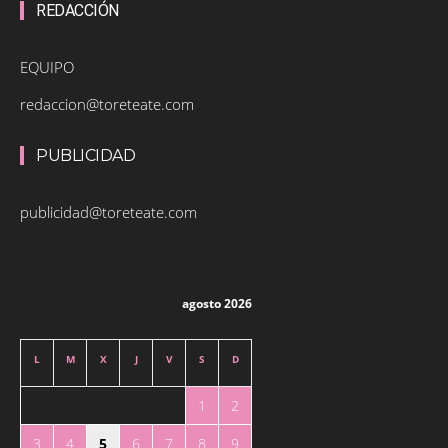
REDACCIÓN
EQUIPO
redaccion@toreteate.com
PUBLICIDAD
publicidad@toreteate.com
agosto 2026
L
M
X
J
V
S
D
1
2
3
4
5
6
7
8
9