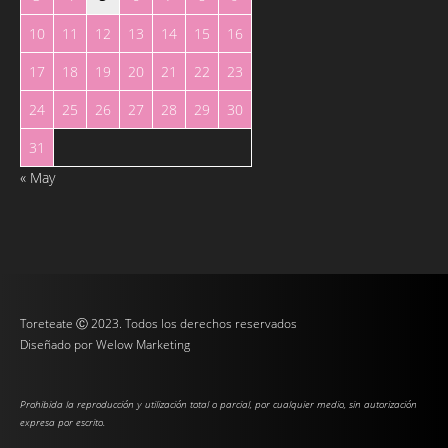
10
11
12
13
14
15
16
17
18
19
20
21
22
23
24
25
26
27
28
29
30
31
« May
Toreteate Ⓒ 2023. Todos los derechos reservados
Diseñado por
Welow Marketing
Prohibida la reproducción y utilización total o parcial, por cualquier medio, sin autorización
expresa por escrito.