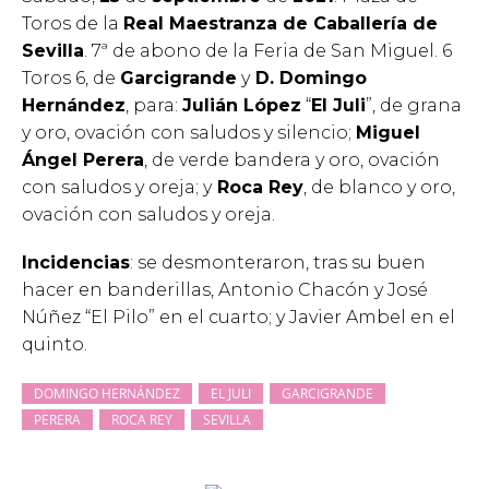
Toros de la
Real Maestranza de Caballería de
Sevilla
. 7ª de abono de la Feria de San Miguel. 6
Toros 6, de
Garcigrande
y
D. Domingo
Hernández
, para:
Julián López
“
El Juli
”, de grana
y oro, ovación con saludos y silencio;
Miguel
Ángel Perera
, de verde bandera y oro, ovación
con saludos y oreja; y
Roca Rey
, de blanco y oro,
ovación con saludos y oreja.
Incidencias
: se desmonteraron, tras su buen
hacer en banderillas, Antonio Chacón y José
Núñez “El Pilo” en el cuarto; y Javier Ambel en el
quinto.
DOMINGO HERNÁNDEZ
EL JULI
GARCIGRANDE
PERERA
ROCA REY
SEVILLA