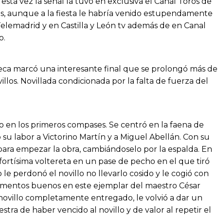
esta vez la señal la tuvo en exclusiva el Canal Toros de
s, aunque a la fiesta le habría venido estupendamente
Telemadrid y en Castilla y León tv además de en Canal
o.
seca marcó una interesante final que se prolongó más de
illos. Novillada condicionada por la falta de fuerza del
lto en los primeros compases. Se centró en la faena de
su labor a Victorino Martín y a Miguel Abellán. Con su
 para empezar la obra, cambiándoselo por la espalda. En
 fortísima voltereta en un pase de pecho en el que tiró
le perdonó el novillo no llevarlo cosido y le cogió con
momentos buenos en este ejemplar del maestro César
 novillo completamente entregado, le volvió a dar un
ra de haber vencido al novillo y de valor al repetir el