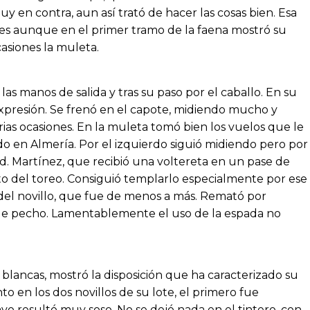
y en contra, aun así trató de hacer las cosas bien. Esa
es aunque en el primer tramo de la faena mostró su
asiones la muleta.
las manos de salida y tras su paso por el caballo. En su
expresión. Se frenó en el capote, midiendo mucho y
rias ocasiones. En la muleta tomó bien los vuelos que le
do en Almería. Por el izquierdo siguió midiendo pero por
. Martínez, que recibió una voltereta en un pase de
 del toreo. Consiguió templarlo especialmente por ese
del novillo, que fue de menos a más. Remató por
 de pecho. Lamentablemente el uso de la espada no
blancas, mostró la disposición que ha caracterizado su
 en los dos novillos de su lote, el primero fue
vo resultó muy soso. No se dejó nada en el tintero, con