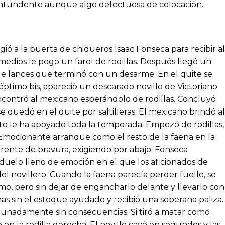
ontundente aunque algo defectuosa de colocación.
igió a la puerta de chiqueros Isaac Fonseca para recibir al
s medios le pegó un farol de rodillas. Después llegó un
e lances que terminó con un desarme. En el quite se
séptimo bis, apareció un descarado novillo de Victoriano
encontró al mexicano esperándolo de rodillas. Concluyó
e quedó en el quite por saltilleras. El mexicano brindó al
nto le ha apoyado toda la temporada. Empezó de rodillas,
o. Emocionante arranque como el resto de la faena en la
rrente de bravura, exigiendo por abajo. Fonseca
duelo lleno de emoción en el que los aficionados de
el novillero. Cuando la faena parecía perder fuelle, se
mo, pero sin dejar de engancharlo delante y llevarlo con
as sin el estoque ayudado y recibió una soberana paliza.
rtunadamente sin consecuencias. Si tiró a matar como
en la rodilla derecha. El novillo cayó en segundos y las