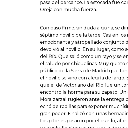
pase del percance. La estocada fue c
Oreja con mucha fuerza.
Con paso firme, sin duda alguna, se dir
séptimo novillo de la tarde. Casi en lo
emocionante y atropellado conjunto d
devolvió al novillo. En su lugar, como 
del Río. Que salió como un rayo y se 
el saludo por chicuelinas. Muy quieto s
público de la Sierra de Madrid que ta
el novillo se vino con alegría de larg
que el de Victoriano del Río fue un to
encontró la horma para su zapato. Un 
Moralzarzal rugieron ante la entrega d
echó de rodillas para exponer muchísi
gran poder. Finalizó con unas bernadin
Los pitones pasaron por el cuello, afo
una vela, llevándose un fuerte derrote 