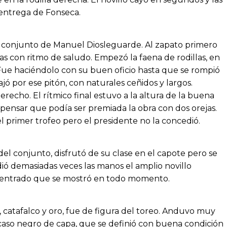
 entrega de Fonseca.
n conjunto de Manuel Diosleguarde. Al zapato primero
as con ritmo de saludo. Empezó la faena de rodillas, en
 Fue haciéndolo con su buen oficio hasta que se rompió
jó por ese pitón, con naturales ceñidos y largos.
recho. El rítmico final estuvo a la altura de la buena
o pensar que podía ser premiada la obra con dos orejas.
el primer trofeo pero el presidente no la concedió.
 del conjunto, disfrutó de su clase en el capote pero se
dió demasiadas veces las manos el amplio novillo
 centrado que se mostró en todo momento.
 catafalco y oro, fue de figura del toreo. Anduvo muy
e caso negro de capa, que se definió con buena condición