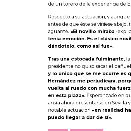
de un torero de la experiencia de E
Respecto a su actuación, y aunque
antes de que éste se viniese abajo, 
aguante.
«El novillo miraba
-expli
tenía emoción. Es el clásico novi
dándotelo, como así fue».
Tras una estocada fulminante,
la
presidente no quiso sacar el pañue
y lo único que se me ocurre es q
Hernández me perjudicara, porqu
vuelta al ruedo con mucha fuerz
en esta plaza».
Esperanzado en que 
ansía ahora presentarse en Sevilla y
notable actuación
«en realidad h
puedo llegar a dar de sí».