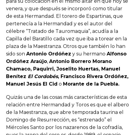
para su colocación en el mismo altar en que hoy se
venera, y que después se incorporó como titular
de esta Hermandad. El torero de Espartinas, que
pertenecía a la Hermandad y es el autor del
célebre “Tratado de Tauromaquia”, acudía a la
Capilla del Baratillo cada vez que iba a torear en la
plaza de la Maestranza. Otros que también lo han
sido son
Antonio Ordóñez
y su hermano
Alfonso
Ordóñez Araújo
,
Antonio Borrero Morano
Chamaco, Paquirri, Joselito Huertas, Manuel
Benítez
El Cordobés
, Francisco Rivera Ordóñez,
Manuel Jesús El Cid
o
Morante de la Puebla.
Quizás una de las cosas más características de esta
relación entre Hermandad y Toros es que el albero
de la Maestranza, que abre temporada taurina el
Domingo de Resurrección, es “estrenado” el
Miércoles Santo por los nazarenos de la cofradía,
pues la arena del coso es, desde 1989, el espacio