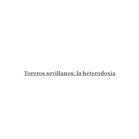
Toreros sevillanos: la heterodoxia