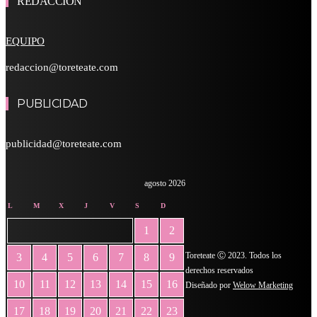
REDACCIÓN
EQUIPO
redaccion@toreteate.com
PUBLICIDAD
publicidad@toreteate.com
agosto 2026
L
M
X
J
V
S
D
1
2
Toreteate Ⓒ 2023. Todos los
3
4
5
6
7
8
9
derechos reservados
10
11
12
13
14
15
16
Diseñado por
Welow Marketing
17
18
19
20
21
22
23