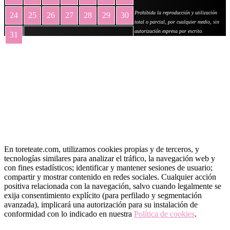
Prohibida la reproducción y utilización
24
25
26
27
28
29
30
total o parcial, por cualquier medio, sin
autorización expresa por escrito.
31
« May
En toreteate.com, utilizamos cookies propias y de terceros, y
tecnologías similares para analizar el tráfico, la navegación web y
con fines estadísticos; identificar y mantener sesiones de usuario;
compartir y mostrar contenido en redes sociales. Cualquier acción
positiva relacionada con la navegación, salvo cuando legalmente se
exija consentimiento explícito (para perfilado y segmentación
avanzada), implicará una autorización para su instalación de
conformidad con lo indicado en nuestra
Política de cookies
.