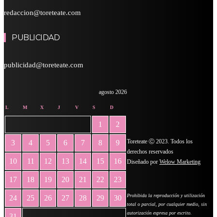
redaccion@toreteate.com
PUBLICIDAD
publicidad@toreteate.com
agosto 2026
L
M
X
J
V
S
D
1
2
Toreteate Ⓒ 2023. Todos los
3
4
5
6
7
8
9
derechos reservados
10
11
12
13
14
15
16
Diseñado por
Welow Marketing
17
18
19
20
21
22
23
Prohibida la reproducción y utilización
24
25
26
27
28
29
30
total o parcial, por cualquier medio, sin
autorización expresa por escrito.
31