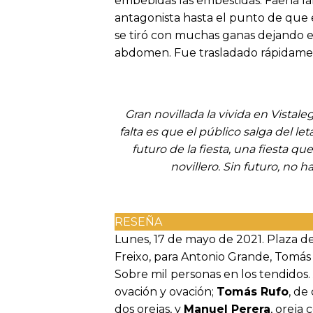
embebidas las embestidas. Faena la
antagonista hasta el punto de que es
se tiró con muchas ganas dejando e
abdomen. Fue trasladado rápidamen
Gran novillada la vivida en Vistale
falta es que el público salga del let
futuro de la fiesta, una fiesta 
novillero. Sin futuro, no 
RESEÑA
Lunes, 17 de mayo de 2021. Plaza de 
Freixo, para Antonio Grande, Tomás 
Sobre mil personas en los tendidos.
ovación y ovación;
Tomás Rufo
, de
dos orejas, y
Manuel Perera
, oreja