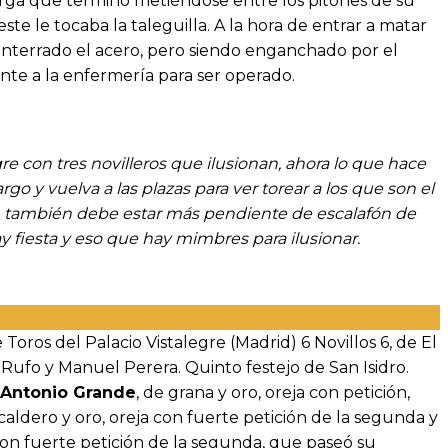
rga que terminó metiéndose entre los pitones de su
te le tocaba la taleguilla. A la hora de entrar a matar
nterrado el acero, pero siendo enganchado por el
te a la enfermería para ser operado.
gre con tres novilleros que ilusionan, ahora lo que hace
argo y vuelva a las plazas para ver torear a los que son el
que también debe estar más pendiente de escalafón de
hay fiesta y eso que hay mimbres para ilusionar.
Toros del Palacio Vistalegre (Madrid) 6 Novillos 6, de El
Rufo y Manuel Perera. Quinto festejo de San Isidro.
Antonio Grande
, de grana y oro, oreja con petición,
 caldero y oro, oreja con fuerte petición de la segunda y
 con fuerte petición de la segunda, que paseó su