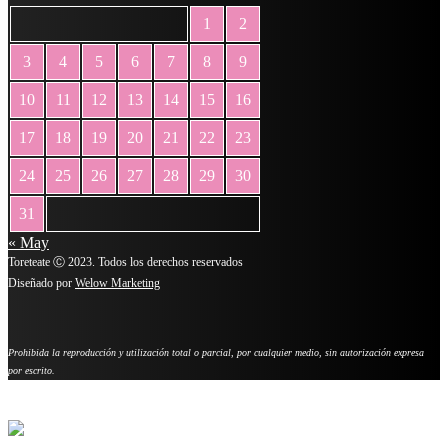
1
2
3
4
5
6
7
8
9
10
11
12
13
14
15
16
17
18
19
20
21
22
23
24
25
26
27
28
29
30
31
« May
Toreteate Ⓒ 2023. Todos los derechos reservados
Diseñado por
Welow Marketing
Prohibida la reproducción y utilización total o parcial, por cualquier medio, sin autorización expresa
por escrito.