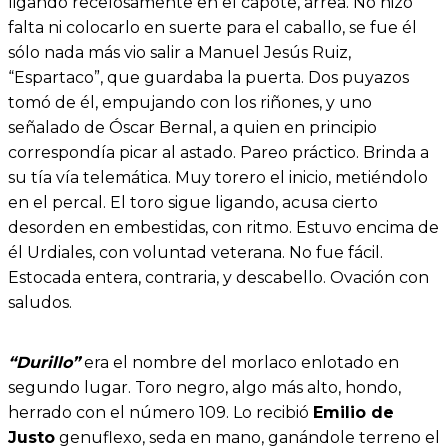
ligando recelosamente en el capote, arrea. No hizo
falta ni colocarlo en suerte para el caballo, se fue él
sólo nada más vio salir a Manuel Jesús Ruiz,
“Espartaco”, que guardaba la puerta. Dos puyazos
tomó de él, empujando con los riñones, y uno
señalado de Óscar Bernal, a quien en principio
correspondía picar al astado. Pareo práctico. Brinda a
su tía vía telemática. Muy torero el inicio, metiéndolo
en el percal. El toro sigue ligando, acusa cierto
desorden en embestidas, con ritmo. Estuvo encima de
él Urdiales, con voluntad veterana. No fue fácil.
Estocada entera, contraria, y descabello. Ovación con
saludos.
“Durillo”
era el nombre del morlaco enlotado en
segundo lugar. Toro negro, algo más alto, hondo,
herrado con el número 109. Lo recibió
Emilio de
Justo
genuflexo, seda en mano, ganándole terreno el