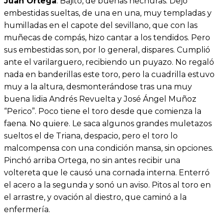
Juan Ortega
. Bajito, de buenas hechuras. Dejó
embestidas sueltas, de una en una, muy templadas y
humilladas en el capote del sevillano, que con las
muñecas de compás, hizo cantar a los tendidos. Pero
sus embestidas son, por lo general, dispares. Cumplió
ante el varilarguero, recibiendo un puyazo. No regaló
nada en banderillas este toro, pero la cuadrilla estuvo
muy a la altura, desmonterándose tras una muy
buena lidia Andrés Revuelta y José Ángel Muñoz
“Perico”. Poco tiene el toro desde que comienza la
faena. No quiere. Le saca algunos grandes muletazos
sueltos el de Triana, despacio, pero el toro lo
malcompensa con una condición mansa, sin opciones.
Pinchó arriba Ortega, no sin antes recibir una
voltereta que le causó una cornada interna. Enterró
el acero a la segunda y sonó un aviso. Pitos al toro en
el arrastre, y ovación al diestro, que caminó a la
enfermería.